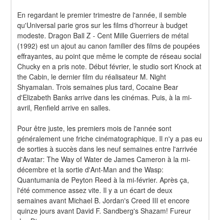
En regardant le premier trimestre de l'année, il semble 
qu'Universal parie gros sur les films d'horreur à budget 
modeste. Dragon Ball Z - Cent Mille Guerriers de métal 
(1992) est un ajout au canon familier des films de poupées 
effrayantes, au point que même le compte de réseau social 
Chucky en a pris note. Début février, le studio sort Knock at 
the Cabin, le dernier film du réalisateur M. Night 
Shyamalan. Trois semaines plus tard, Cocaine Bear 
d'Elizabeth Banks arrive dans les cinémas. Puis, à la mi-
avril, Renfield arrive en salles.
Pour être juste, les premiers mois de l'année sont 
généralement une friche cinématographique. Il n'y a pas eu 
de sorties à succès dans les neuf semaines entre l'arrivée 
d'Avatar: The Way of Water de James Cameron à la mi-
décembre et la sortie d'Ant-Man and the Wasp: 
Quantumania de Peyton Reed à la mi-février. Après ça, 
l'été commence assez vite. Il y a un écart de deux 
semaines avant Michael B. Jordan's Creed III et encore 
quinze jours avant David F. Sandberg's Shazam! Fureur 