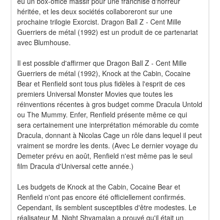
eu un box-office massif pour une franchise d'horreur 
héritée, et les deux sociétés collaboreront sur une 
prochaine trilogie Exorcist. Dragon Ball Z - Cent Mille 
Guerriers de métal (1992) est un produit de ce partenariat 
avec Blumhouse.
Il est possible d'affirmer que Dragon Ball Z - Cent Mille 
Guerriers de métal (1992), Knock at the Cabin, Cocaine 
Bear et Renfield sont tous plus fidèles à l'esprit de ces 
premiers Universal Monster Movies que toutes les 
réinventions récentes à gros budget comme Dracula Untold 
ou The Mummy. Enfer, Renfield présente même ce qui 
sera certainement une interprétation mémorable du comte 
Dracula, donnant à Nicolas Cage un rôle dans lequel il peut 
vraiment se mordre les dents. (Avec Le dernier voyage du 
Demeter prévu en août, Renfield n'est même pas le seul 
film Dracula d'Universal cette année.)
Les budgets de Knock at the Cabin, Cocaine Bear et 
Renfield n'ont pas encore été officiellement confirmés. 
Cependant, ils semblent susceptibles d'être modestes. Le 
réalisateur M. Night Shyamalan a prouvé qu'il était un 