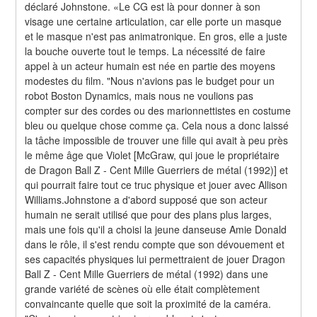
déclaré Johnstone. «Le CG est là pour donner à son 
visage une certaine articulation, car elle porte un masque 
et le masque n'est pas animatronique. En gros, elle a juste 
la bouche ouverte tout le temps. La nécessité de faire 
appel à un acteur humain est née en partie des moyens 
modestes du film. "Nous n'avions pas le budget pour un 
robot Boston Dynamics, mais nous ne voulions pas 
compter sur des cordes ou des marionnettistes en costume 
bleu ou quelque chose comme ça. Cela nous a donc laissé 
la tâche impossible de trouver une fille qui avait à peu près 
le même âge que Violet [McGraw, qui joue le propriétaire 
de Dragon Ball Z - Cent Mille Guerriers de métal (1992)] et 
qui pourrait faire tout ce truc physique et jouer avec Allison 
Williams.Johnstone a d'abord supposé que son acteur 
humain ne serait utilisé que pour des plans plus larges, 
mais une fois qu'il a choisi la jeune danseuse Amie Donald 
dans le rôle, il s'est rendu compte que son dévouement et 
ses capacités physiques lui permettraient de jouer Dragon 
Ball Z - Cent Mille Guerriers de métal (1992) dans une 
grande variété de scènes où elle était complètement 
convaincante quelle que soit la proximité de la caméra. 