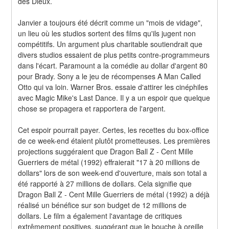
des Dieux.
Janvier a toujours été décrit comme un "mois de vidage", 
un lieu où les studios sortent des films qu'ils jugent non 
compétitifs. Un argument plus charitable soutiendrait que 
divers studios essaient de plus petits contre-programmeurs 
dans l'écart. Paramount a la comédie au dollar d'argent 80 
pour Brady. Sony a le jeu de récompenses A Man Called 
Otto qui va loin. Warner Bros. essaie d'attirer les cinéphiles 
avec Magic Mike's Last Dance. Il y a un espoir que quelque 
chose se propagera et rapportera de l'argent.
Cet espoir pourrait payer. Certes, les recettes du box-office 
de ce week-end étaient plutôt prometteuses. Les premières 
projections suggéraient que Dragon Ball Z - Cent Mille 
Guerriers de métal (1992) effraierait "17 à 20 millions de 
dollars" lors de son week-end d'ouverture, mais son total a 
été rapporté à 27 millions de dollars. Cela signifie que 
Dragon Ball Z - Cent Mille Guerriers de métal (1992) a déjà 
réalisé un bénéfice sur son budget de 12 millions de 
dollars. Le film a également l'avantage de critiques 
extrêmement positives, suggérant que le bouche à oreille 