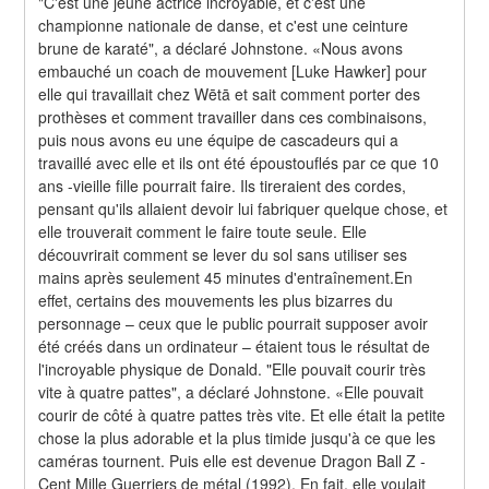
"C'est une jeune actrice incroyable, et c'est une 
championne nationale de danse, et c'est une ceinture 
brune de karaté", a déclaré Johnstone. «Nous avons 
embauché un coach de mouvement [Luke Hawker] pour 
elle qui travaillait chez Wētā et sait comment porter des 
prothèses et comment travailler dans ces combinaisons, 
puis nous avons eu une équipe de cascadeurs qui a 
travaillé avec elle et ils ont été époustouflés par ce que 10 
ans -vieille fille pourrait faire. Ils tireraient des cordes, 
pensant qu'ils allaient devoir lui fabriquer quelque chose, et 
elle trouverait comment le faire toute seule. Elle 
découvrirait comment se lever du sol sans utiliser ses 
mains après seulement 45 minutes d'entraînement.En 
effet, certains des mouvements les plus bizarres du 
personnage – ceux que le public pourrait supposer avoir 
été créés dans un ordinateur – étaient tous le résultat de 
l'incroyable physique de Donald. "Elle pouvait courir très 
vite à quatre pattes", a déclaré Johnstone. «Elle pouvait 
courir de côté à quatre pattes très vite. Et elle était la petite 
chose la plus adorable et la plus timide jusqu'à ce que les 
caméras tournent. Puis elle est devenue Dragon Ball Z - 
Cent Mille Guerriers de métal (1992). En fait, elle voulait 